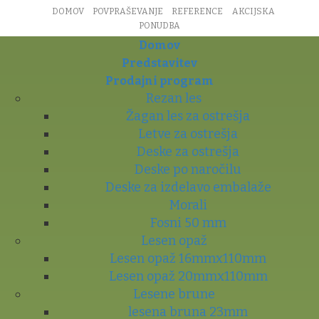
DOMOV
POVPRAŠEVANJE
REFERENCE
AKCIJSKA
PONUDBA
Domov
Predstavitev
Prodajni program
Rezan les
Žagan les za ostrešja
Letve za ostrešja
Deske za ostrešja
Deske po naročilu
Deske za izdelavo embalaže
Morali
Fosni 50 mm
Lesen opaž
Lesen opaž 16mmx110mm
Lesen opaž 20mmx110mm
Lesene brune
lesena bruna 23mm