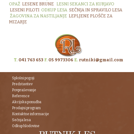
OPAŽ
LESENE BRUNE
LESNI SEKANCI ZA KURJAVO
LESENI PILOTI
ODKUP LESA
S
EČNJA IN SPRAVILO LESA
ŽAGOVINA ZA NASTILJANJE
LEPLJENE PLOŠČE ZA
MIZARJE
T.
041 763 653
F.
05 9973306
E.
rutniki@gmail.com
Splošni pogoji
Predstavitev
Povpraševanje
Reference
Akcijska ponudba
Prodajni program
Kontaktne informacije
Sečnja lesa
Odkup hlodovine