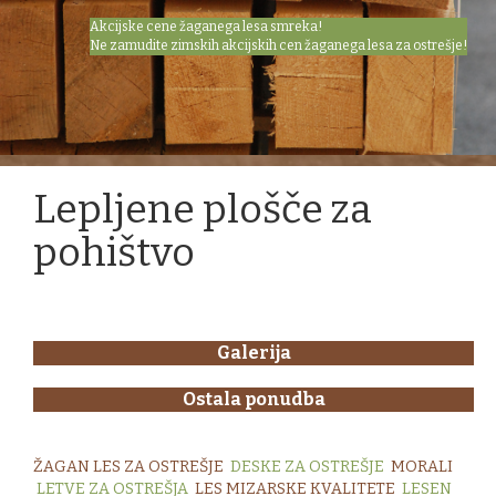
Akcijske cene žaganega lesa smreka!
Ne zamudite zimskih akcijskih cen žaganega lesa za ostrešje!
Lepljene plošče za
pohištvo
Galerija
Ostala ponudba
ŽAGAN LES ZA OSTREŠJE
DESKE ZA OSTREŠJE
MORALI
LETVE ZA OSTREŠJA
LES MIZARSKE KVALITETE
LESEN