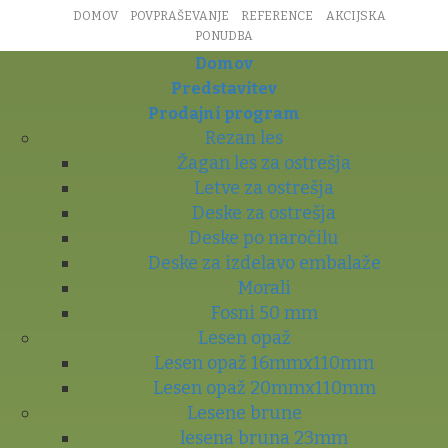
DOMOV
POVPRAŠEVANJE
REFERENCE
AKCIJSKA
PONUDBA
Domov
Predstavitev
Prodajni program
Rezan les
Žagan les za ostrešja
Letve za ostrešja
Deske za ostrešja
Deske po naročilu
Deske za izdelavo embalaže
Morali
Fosni 50 mm
Lesen opaž
Lesen opaž 16mmx110mm
Lesen opaž 20mmx110mm
Lesene brune
lesena bruna 23mm