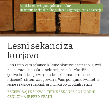
Akcijske cene žaganega lesa smreka!
Ne zamudite zimskih akcijskih cen žaganega lesa za ostrešje!
Lesni sekanci za
kurjavo
Ponujamo Vam sekance iz lesne biomase pretežno iglavci.
Ker se zavedamo, da so sekanci premalo izkoriščeno
gorivo in da je ogrevanje na lesno biomaso trenutno
najcenejši sistem za ogrevanje, Vam ponujamo kvalitetne
lesne sekance različnih granulacij po ugodnih cenah.
REZERVIRAJTE SI KVALITETNE SEKANCE PO UGODNI
CENI, ZIMA JE PRED VRATI!