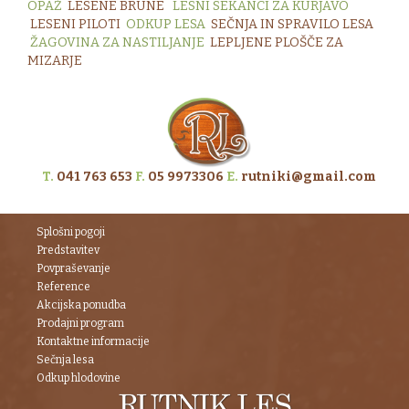
OPAŽ
LESENE BRUNE
LESNI SEKANCI ZA KURJAVO
LESENI PILOTI
ODKUP LESA
S
EČNJA IN SPRAVILO LESA
ŽAGOVINA ZA NASTILJANJE
LEPLJENE PLOŠČE ZA
MIZARJE
T.
041 763 653
F.
05 9973306
E.
rutniki@gmail.com
Splošni pogoji
Predstavitev
Povpraševanje
Reference
Akcijska ponudba
Prodajni program
Kontaktne informacije
Sečnja lesa
Odkup hlodovine