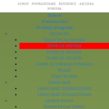
DOMOV
POVPRAŠEVANJE
REFERENCE
AKCIJSKA
PONUDBA
Domov
Predstavitev
Prodajni program
Rezan les
Žagan les za ostrešja
Letve za ostrešja
Deske za ostrešja
Deske po naročilu
Deske za izdelavo embalaže
Morali
Fosni 50 mm
Lesen opaž
Lesen opaž 16mmx110mm
Lesen opaž 20mmx110mm
Lesene brune
lesena bruna 23mm