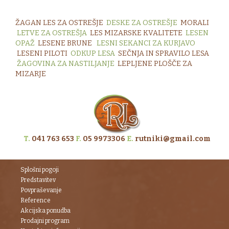
ŽAGAN LES ZA OSTREŠJE
DESKE ZA OSTREŠJE
MORALI
LETVE ZA OSTREŠJA
LES MIZARSKE KVALITETE
LESEN
OPAŽ
LESENE BRUNE
LESNI SEKANCI ZA KURJAVO
LESENI PILOTI
ODKUP LESA
S
EČNJA IN SPRAVILO LESA
ŽAGOVINA ZA NASTILJANJE
LEPLJENE PLOŠČE ZA
MIZARJE
T.
041 763 653
F.
05 9973306
E.
rutniki@gmail.com
Splošni pogoji
Predstavitev
Povpraševanje
Reference
Akcijska ponudba
Prodajni program