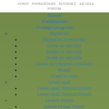
DOMOV
POVPRAŠEVANJE
REFERENCE
AKCIJSKA
PONUDBA
Domov
Predstavitev
Prodajni program
Rezan les
Žagan les za ostrešja
Letve za ostrešja
Deske za ostrešja
Deske po naročilu
Deske za izdelavo embalaže
Morali
Fosni 50 mm
Lesen opaž
Lesen opaž 16mmx110mm
Lesen opaž 20mmx110mm
Lesene brune
lesena bruna 23mm