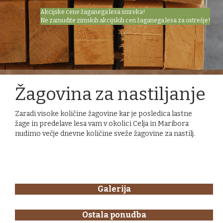
Akcijske cene žaganega lesa smreka!
Ne zamudite zimskih akcijskih cen žaganega lesa za ostrešje!
Žagovina za nastiljanje
Zaradi visoke količine žagovine kar je posledica lastne
žage in predelave lesa vam v okolici Celja in Maribora
nudimo večje dnevne količine sveže žagovine za nastilj.
Galerija
Ostala ponudba